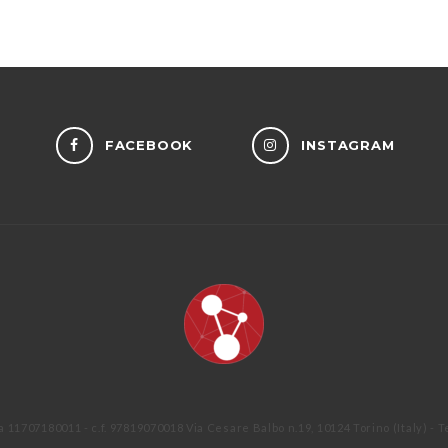
FACEBOOK
INSTAGRAM
a 11707180011 - c.f. 97819070018 Via Cesare Balbo n.19, 10124 Torino (Italy) - T