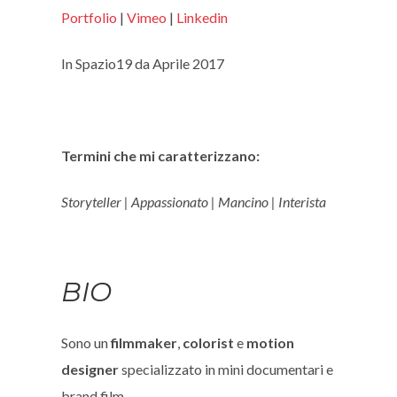
Portfolio
|
Vimeo
|
Linkedin
In Spazio19 da Aprile 2017
Termini che mi caratterizzano:
Storyteller | Appassionato | Mancino | Interista
BIO
Sono un
filmmaker
,
colorist
e
motion
designer
specializzato in mini documentari e
brand film.